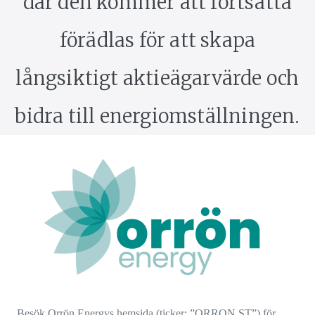
där den kommer att fortsätta
förädlas för att skapa
långsiktigt aktieägarvärde och
bidra till energiomställningen.
Besök Orrön Energys hemsida (ticker: ”ORRON.ST”) för