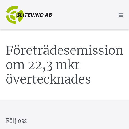
Hoppa
till
innehåll
Slå
på/a
men
Företrädesemission
om 22,3 mkr
övertecknades
Följ oss