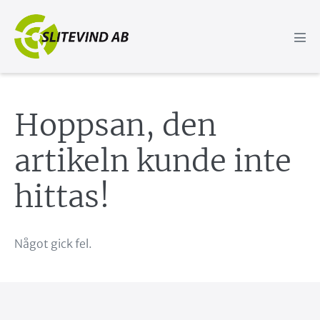
Hoppa
till
innehåll
Slå
på/a
men
Hoppsan, den
artikeln kunde inte
hittas!
Något gick fel.