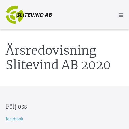
Hoppa
till
innehåll
Slå
på/a
men
Årsredovisning
Slitevind AB 2020
Följ oss
facebook