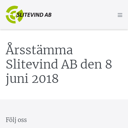
Hoppa
till
innehåll
Slå
på/a
men
Årsstämma
Slitevind AB den 8
juni 2018
Följ oss