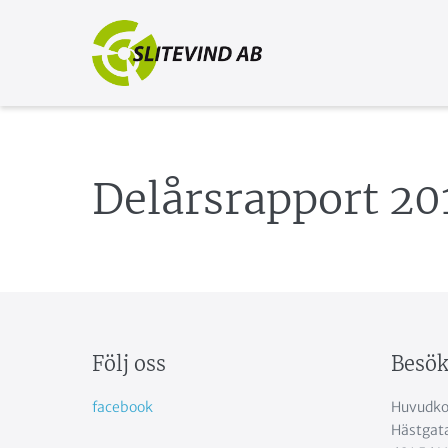
Hoppa
till
innehåll
Delårsrapport 20
Följ oss
Besök
facebook
Huvudko
Hästgat