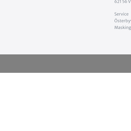
621 56 V
Service
Österbyv
Masking