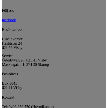
Följ oss
facebook
Besöksadress
Huvudkontor
Hästgatan 24
621 56 Visby
Service
Österbyväg 26, 621 41 Visby
Maskingatan 1, 274 30 Skurup
Postadress
Box 3041
621 11 Visby
Kontakt
Tel: 0498-260 550 (Huvudkontor)