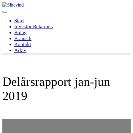
Hoppa
till
Slå
innehåll
på/av
Start
meny
Investor Relations
Bolag
Bransch
Kontakt
Arkiv
Delårsrapport jan-jun
2019