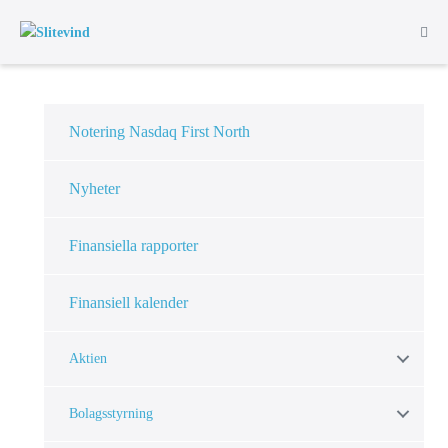
Hoppa
till
Slå
på/a
innehåll
men
Notering Nasdaq First North
Nyheter
Finansiella rapporter
Finansiell kalender
Aktien
Bolagsstyrning